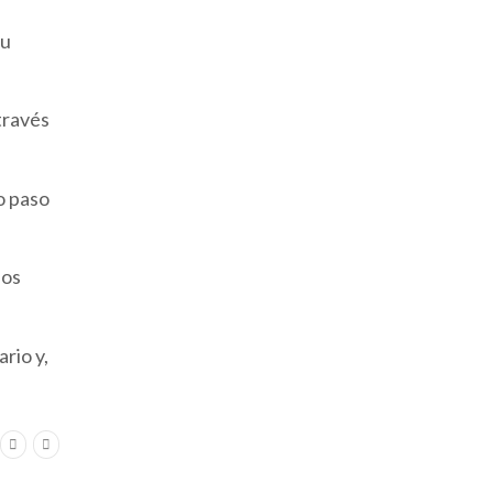
tu
través
o paso
dos
rio y,