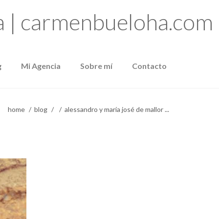
g
Mi Agencia
Sobre mí
Contacto
home
blog
alessandro y maría josé de mallor ...