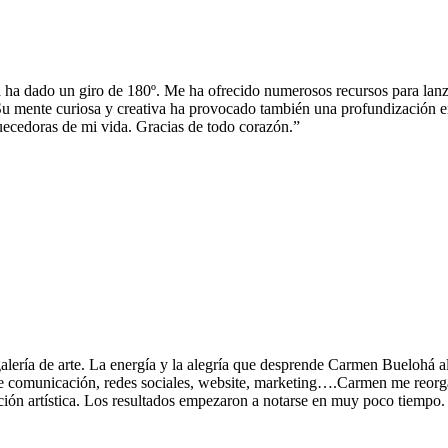
a dado un giro de 180º. Me ha ofrecido numerosos recursos para lanzar
Su mente curiosa y creativa ha provocado también una profundización en
uecedoras de mi vida. Gracias de todo corazón.”
ería de arte. La energía y la alegría que desprende Carmen Buelohá al
e de comunicación, redes sociales, website, marketing….Carmen me reorgan
ción artística. Los resultados empezaron a notarse en muy poco tiempo