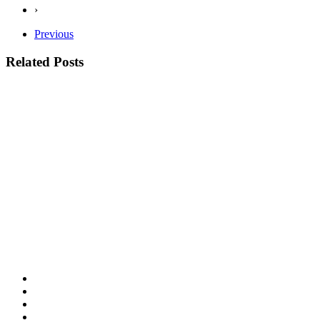
›
Previous
Related Posts
Comunicar
el proceso
artístico: el
éxito del
estreno del
espectáculo
de Cía.
Baal
Carmen
Buelohá, 24
julio, 2019