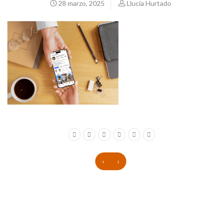
28 marzo, 2025
Llucia Hurtado
‹
›