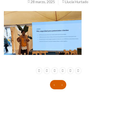
28 marzo, 2025
Llucia Hurtado
‹
›